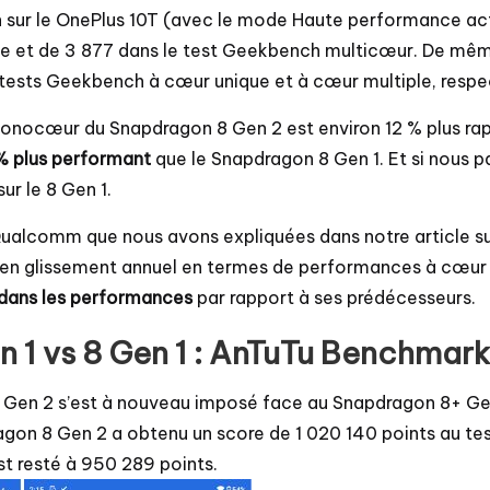
ur le OnePlus 10T (avec le mode Haute performance activé
que et de 3 877 dans le test Geekbench multicœur. De mê
s tests Geekbench à cœur unique et à cœur multiple, resp
nocœur du Snapdragon 8 Gen 2 est environ 12 % plus rapi
 plus performant
que le Snapdragon 8 Gen 1. Et si nous 
ur le 8 Gen 1.
ualcomm que nous avons expliquées dans notre article sur
en glissement annuel en termes de performances à cœur uni
dans les performances
par rapport à ses prédécesseurs.
 1 vs 8 Gen 1 : AnTuTu Benchmark
 8 Gen 2 s’est à nouveau imposé face au Snapdragon 8+ Ge
on 8 Gen 2 a obtenu un score de 1 020 140 points au test
st resté à 950 289 points.