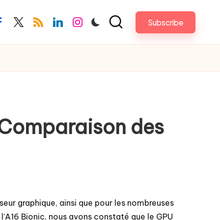
Subscribe
acebook.com
twitter.com
rss.com
linkedin.com
instagram.com
: Comparaison des
seur graphique, ainsi que pour les nombreuses
 l’A16 Bionic, nous avons constaté que le GPU