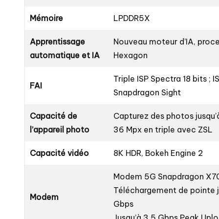
Mémoire
LPDDR5X
Apprentissage
Nouveau moteur d’IA, proc
automatique et IA
Hexagon
Triple ISP Spectra 18 bits ; I
FAI
Snapdragon Sight
Capacité de
Capturez des photos jusqu’
l’appareil photo
36 Mpx en triple avec ZSL
Capacité vidéo
8K HDR, Bokeh Engine 2
Modem 5G Snapdragon X7
Téléchargement de pointe j
Modem
Gbps
Jusqu’à 3.5 Gbps Peak Upl