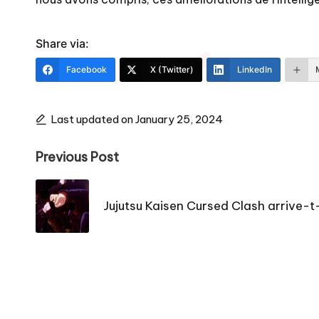
Share via:
Facebook
X (Twitter)
LinkedIn
Last updated on January 25, 2024
Post
Previous Post
navigation
Jujutsu Kaisen Cursed Clash arrive-t-