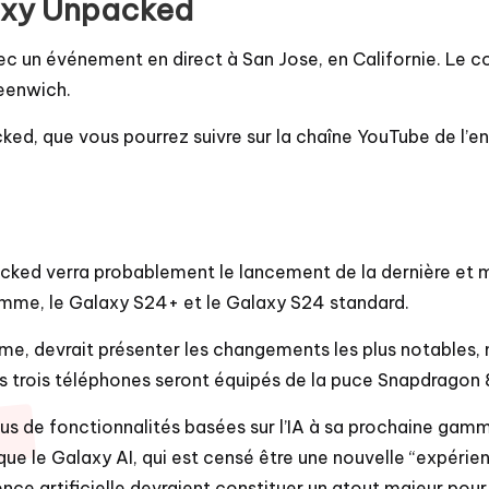
axy Unpacked
avec un événement en direct à San Jose, en Californie. Le 
reenwich.
ed, que vous pourrez suivre sur la chaîne YouTube de l’e
ed verra probablement le lancement de la dernière et m
amme, le Galaxy S24+ et le Galaxy S24 standard.
mme, devrait présenter les changements les plus notables
s trois téléphones seront équipés de la puce Snapdragon 
s de fonctionnalités basées sur l’IA à sa prochaine gamm
e le Galaxy AI, qui est censé être une nouvelle “expérienc
ence artificielle devraient constituer un atout majeur pour