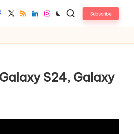
Subscribe
acebook.com
twitter.com
rss.com
linkedin.com
instagram.com
 Galaxy S24, Galaxy