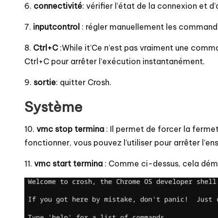
6.
connectivité
: vérifier l’état de la connexion et d
7.
inputcontrol
: régler manuellement les commandes 
8.
Ctrl+C
:While it’Ce n’est pas vraiment une comma
Ctrl+C pour arrêter l’exécution instantanément.
9.
sortie
: quitter Crosh.
Système
10.
vmc stop termina
: Il permet de forcer la ferme
fonctionner, vous pouvez l’utiliser pour arrêter l’
11.
vmc start termina
: Comme ci-dessus, cela déma