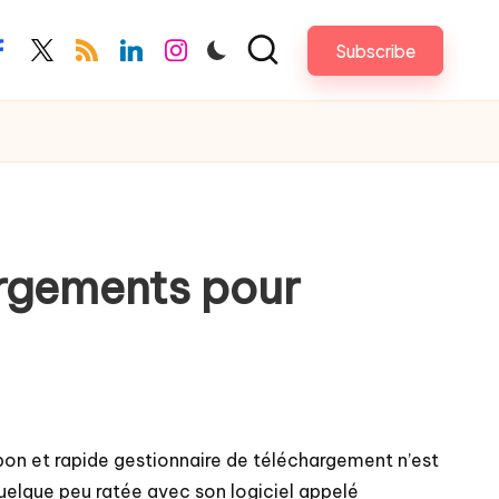
Subscribe
acebook.com
twitter.com
rss.com
linkedin.com
instagram.com
hargements pour
n bon et rapide gestionnaire de téléchargement n’est
quelque peu ratée avec son logiciel appelé